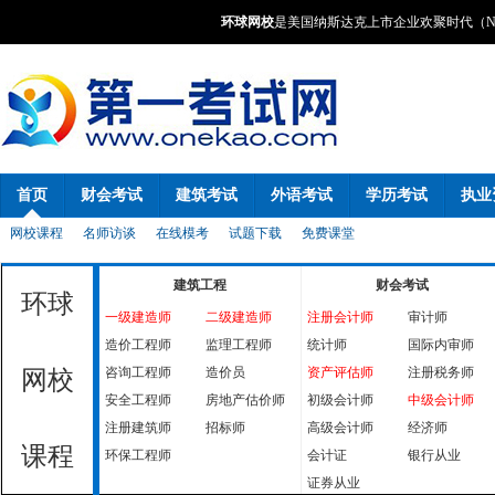
环球网校
是美国纳斯达克上市企业欢聚时代（NA
首页
财会考试
建筑考试
外语考试
学历考试
执业
网校课程
名师访谈
在线模考
试题下载
免费课堂
建筑工程
财会考试
环球
一级建造师
二级建造师
注册会计师
审计师
造价工程师
监理工程师
统计师
国际内审师
咨询工程师
造价员
资产评估师
注册税务师
网校
安全工程师
房地产估价师
初级会计师
中级会计师
注册建筑师
招标师
高级会计师
经济师
课程
环保工程师
会计证
银行从业
证券从业