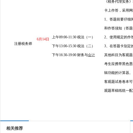
《税务代理实务》
卡上作答，采用网
1、答题前要仔细
和作答须知（答题
上午09:00-11:30 税法（一）
2、使用规定的作
6月14日
注册税务师
下午13:00-15:30 税法（二）
3、在答题卡划定
下午16:30-19:00 财务与
会计
其他科目为客观题
考生应携带黑色墨
辑功能的计算器。
客观题试卷卷本可
观题草稿纸统一配
相关推荐