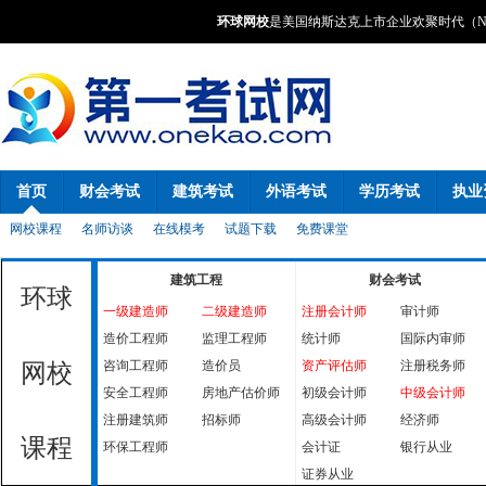
环球网校
是美国纳斯达克上市企业欢聚时代（NA
首页
财会考试
建筑考试
外语考试
学历考试
执业
网校课程
名师访谈
在线模考
试题下载
免费课堂
建筑工程
财会考试
环球
一级建造师
二级建造师
注册会计师
审计师
造价工程师
监理工程师
统计师
国际内审师
咨询工程师
造价员
资产评估师
注册税务师
网校
安全工程师
房地产估价师
初级会计师
中级会计师
注册建筑师
招标师
高级会计师
经济师
课程
环保工程师
会计证
银行从业
证券从业