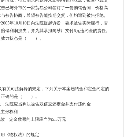
了解情况，得知雨水问题并未影响棉花的收成，被告不愿交
被告已与外市的一家贸易公司签订了一份购销合同，价格高
求与被告协商，希望被告能按期交货，但均遭到被告拒绝。
005年10月10日向法院提起诉讼，要求被告实际履行，否
，赔偿利润损失，并为其承担向纱厂支付6元违约金的责任。
立及效力状态是（ ）。
#
》及有关司法解释的规定，下列关于本案违约金和定金约定的
，正确的是（ ）。
效，法院应当判决被告双倍返还定金并支付违约金
项主张权利
效，定金数额的上限应当为5.5万元
适用《物权法》的规定