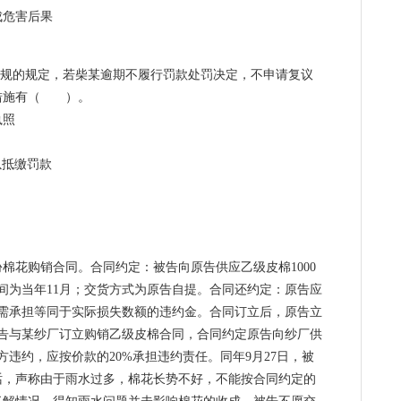
成危害后果
法规的规定，若柴某逾期不履行罚款处罚决定，不申请复议
措施有（ ）。
执照
以抵缴罚款
一份棉花购销合同。合同约定：被告向原告供应乙级皮棉1000
时间为当年11月；交货方式为原告自提。合同还约定：原告应
还需承担等同于实际损失数额的违约金。合同订立后，原告立
原告与某纱厂订立购销乙级皮棉合同，合同约定原告向纱厂供
果方违约，应按价款的20%承担违约责任。同年9月27日，被
话，声称由于雨水过多，棉花长势不好，不能按合同约定的