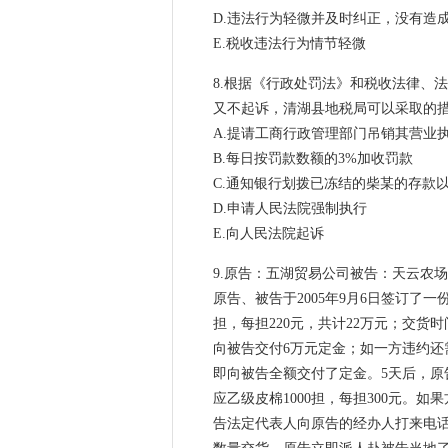
D.违法行为轻微并及时纠正，没有造
E.税收违法行为情节轻微
8.根据《行政处罚法》和税收法律、
又不起诉，清湖县地税局可以采取的
A.提请工商行政管理部门吊销其营业
B.每日按罚款数额的3%加收罚款
C.通知银行划拨已冻结的柴某的存款
D.申请人民法院强制执行
E.向人民法院起诉
9.原告：五湖贸易公司被告：天云农场
原告、被告于2005年9月6日签订了
担，每担220元，共计22万元；交货
向被告交付6万元定金；如一方违约
即向被告全额交付了定金。5天后，
应乙级皮棉1000担，每担300元。如
告法定代表人向原告的经办人打来电