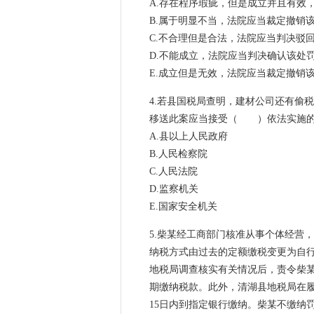
A.存在程序瑕疵，但是成立并且有效
B.属于明显不当，法院应当裁定撤销
C.不合理但是合法，法院应当判决驳
D.不能成立，法院应当判决确认该处
E.成立但是无效，法院应当裁定撤销
4.若县国税局查明，建材公司还有偷
移送此案应当接受（ ）依法实施
A.县以上人民政府
B.人民检察院
C.人民法院
D.监察机关
E.国家安全机关
5.柴某经工商部门核准从事个体经营
纳税方式由过去的定额缴税变更为自行
地税局调查核实有关情况后，责令柴
期缴纳税款。此外，清湖县地税局在履
15日内到指定银行缴纳。柴某不缴纳