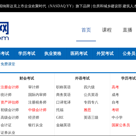
国纳斯达克上市企业欢聚时代（NASDAQ:YY）旗下品牌 | 住房和城乡建设部 建筑
首页
课程
直播
语考试
学历考试
执业资格
医药考试
外贸考试
公务员
免费课堂
财会考试
外语考试
学历考试
注册会计师
审计师
职称英语
四六级
高考
统计师
国际内审师
商务英语
公共英语
成考
资产评估师
注册税务师
口译笔译
专四专八
自考
初级会计师
中级会计师
托福
雅思
考研
高级会计师
经济师
GRE
英语三级
中小学
会计证
银行从业
金融英语
国家公务员
证券从业