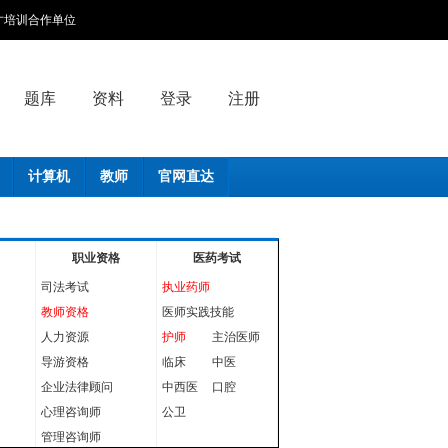
人才培训合作单位
题库
资料
登录
注册
计算机
教师
官网直达
职业资格
医药考试
司法考试
执业药师
教师资格
医师实践技能
人力资源
护师
主治医师
导游资格
临床
中医
企业法律顾问
中西医
口腔
心理咨询师
公卫
管理咨询师