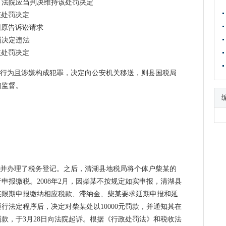
，法院应当判决维持该处罚决定
该处罚决定
回原告诉讼请求
罚决定违法
该处罚决定
#
税行为且涉嫌构成犯罪，决定向公安机关移送，则县国税局
的监督。
，并办理了税务登记。之后，清湖县地税局将个体户柴某的
申报缴税。2008年2月，因柴某不按规定如实申报，清湖县
某限期申报缴纳相应税款、滞纳金、柴某要求延期申报和延
行法定程序后，决定对柴某处以10000元罚款，并通知其在
罚款，于3月28日向法院起诉。根据《行政处罚法》和税收法