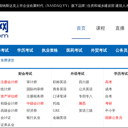
国纳斯达克上市企业欢聚时代（NASDAQ:YY）旗下品牌 | 住房和城乡建设部 建筑
首页
课程
直播
语考试
学历考试
执业资格
医药考试
外贸考试
公务员
免费课堂
财会考试
外语考试
学历考试
注册会计师
审计师
职称英语
四六级
高考
统计师
国际内审师
商务英语
公共英语
成考
资产评估师
注册税务师
口译笔译
专四专八
自考
初级会计师
中级会计师
托福
雅思
考研
高级会计师
经济师
GRE
英语三级
中小学
会计证
银行从业
金融英语
国家公务员
证券从业