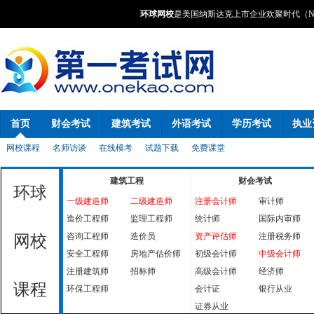
环球网校
是美国纳斯达克上市企业欢聚时代（NA
首页
财会考试
建筑考试
外语考试
学历考试
执业
网校课程
名师访谈
在线模考
试题下载
免费课堂
建筑工程
财会考试
环球
一级建造师
二级建造师
注册会计师
审计师
造价工程师
监理工程师
统计师
国际内审师
咨询工程师
造价员
资产评估师
注册税务师
网校
安全工程师
房地产估价师
初级会计师
中级会计师
注册建筑师
招标师
高级会计师
经济师
课程
环保工程师
会计证
银行从业
证券从业